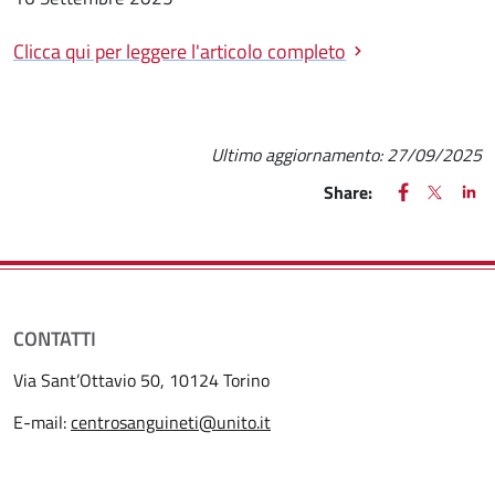
Clicca qui per leggere l'articolo completo
Ultimo aggiornamento:
27/09/2025
FACEBOOK
(apre una nu
X
(apre un
LIN
(ap
Share:
CONTATTI
Via Sant’Ottavio 50, 10124 Torino
E-mail:
centrosanguineti@unito.it