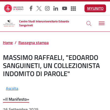
Salta al contenuto principale
MYUNITO
Facebook
X
Instagram
LinkedIn
YouTube
Altri social
Centro Studi Interuniversitario Edoardo
Sanguineti
Home
Rassegna stampa
MASSIMO RAFFAELI, "EDOARDO
SANGUINETI, UN COLLEZIONISTA
INDOMITO DI PAROLE"
Ascolta
«Il Manifesto»
16 Settembre 2025