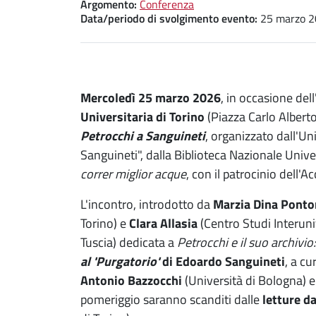
Argomento:
Conferenza
Data/periodo di svolgimento evento:
25 marzo 20
Mercoledì 25 marzo 2026
, in occasione del
Universitaria di Torino
(Piazza Carlo Alberto,
Petrocchi a Sanguineti
, organizzato dall'Un
Sanguineti", dalla Biblioteca Nazionale Unive
correr miglior acque
,
con il patrocinio dell'
L'incontro, introdotto da
Marzia Dina Pont
Torino) e
Clara Allasia
(Centro Studi Interuni
Tuscia) dedicata a
Petrocchi e il suo archivio:
al 'Purgatorio'
di Edoardo Sanguineti
, a cu
Antonio Bazzocchi
(Università di Bologna) 
pomeriggio saranno scanditi dalle
letture d