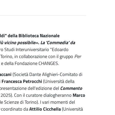
di" della Biblioteca Nazionale
ù vicino possibile». La 'Commedia' da
tro Studi Interuniversitario "Edoardo
 Torino, in collaborazione con il gruppo
Per
ino e della Fondazione CHANGES.
accani
(Società Dante Alighieri-Comitato di
i
Francesca Petrocchi
(Università della
 presentazione dell'edizione del
Commento
o, 2025). Con il curatore dialogheranno
Marco
 Scienze di Torino). I vari momenti del
coordinato da
Attilio Cicchella
(Università