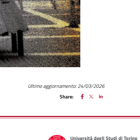
Ultimo aggiornamento:
24/03/2026
FACEBOOK
(apre una nuova finestra)
X
(apre una nuova finestr
LINKEDIN
(apre una nuova fi
Share:
Università degli Studi di Torino