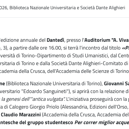
26, Biblioteca Nazionale Universitaria e Società Dante Alighieri
l'edizione annuale del
Dantedì
, presso l'
Auditorium "A. Vival
 3), a partire dalle ore 16.00, si terrà l'incontro dal titolo
«Pi
iversità di Torino-Dipartimento di Studi Umanistici, dal Cen
rsitaria di Torino e dalla Società Dante Alighieri-Comitato di
Accademia della Crusca, dell'Accademia delle Scienze di Tor
one
(Biblioteca Nazionale Universitaria di Torino),
Giovanni S
versitario "Edoardo Sanguineti"), si aprirà con la relazione d
 la genesi dell'"antica vulgata".
L'iniziativa proseguirà con la
ra di Calogero Giorgio Priolo (Alessandria, Edizioni dell'Ors
e
Claudio Marazzini
(Accademia della Crusca, Accademia delle
antesche del gruppo studentesco
Per correr miglior acque