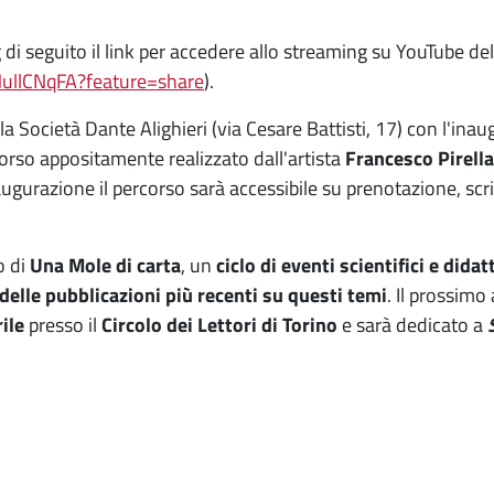
g di seguito il link per accedere allo streaming su YouTube de
HullCNqFA?feature=share
).
la Società Dante Alighieri (via Cesare Battisti, 17) con l'ina
corso appositamente realizzato dall'artista
Francesco Pirella
inaugurazione il percorso sarà accessibile su prenotazione, scr
o di
Una Mole di carta
, un
ciclo di eventi scientifici e didat
 delle pubblicazioni più recenti su questi temi
. Il prossimo
rile
presso il
Circolo dei Lettori di Torino
e sarà dedicato a