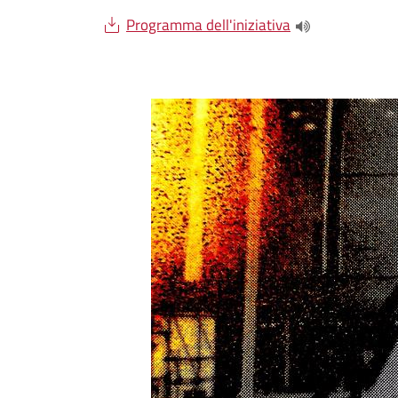
Document
Programma dell'iniziativa
(apre una nuova 
Salta lo slider