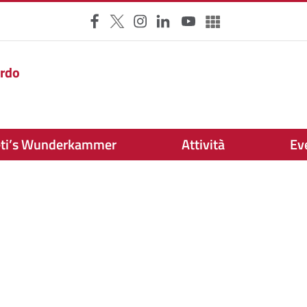
Facebook
X
Instagram
LinkedIn
YouTube
Altri social
ardo
eti’s Wunderkammer
Attività
Ev