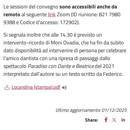
Le sessioni del convegno
sono accessibili anche da
remoto
al seguente
link
​Zoom (ID riunione: 821 7980
9388 e Codice d’accesso: 172902).
Si segnala inoltre che alle 14.30 è previsto un
intervento-ricordo di Moni Ovadia, che ha fin da subito
dato disponibilità ad intervenire di persona per celebrare
l’amico dantista con una ripresa di passaggi dallo
spettacolo
Paradiso con Dante e Beatrice
del 2021
interpretato dall’autore su un testo scritto da Federico.
Document
Locandina (stampa).pdf
(apre una nuova finestra)
Ultimo aggiornamento:
01/12/2025
FACEBOOK
(apre una nu
X
(apre un
LIN
(ap
Share: