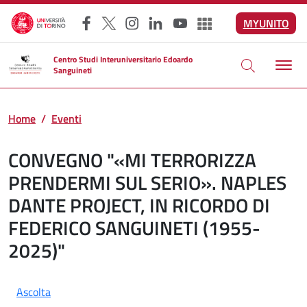
Salta al contenuto principale
MYUNITO
Facebook
X
Instagram
LinkedIn
YouTube
Altri social
Centro Studi Interuniversitario Edoardo
Sanguineti
Home
Eventi
CONVEGNO "«MI TERRORIZZA
PRENDERMI SUL SERIO». NAPLES
DANTE PROJECT, IN RICORDO DI
FEDERICO SANGUINETI (1955-
2025)"
Ascolta