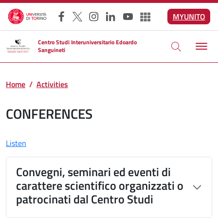
Skip to main content
MYUNITO
Facebook
X
Instagram
LinkedIn
YouTube
Altri social
Centro Studi Interuniversitario Edoardo
Sanguineti
Home
Activities
CONFERENCES
Listen
Convegni, seminari ed eventi di
carattere scientifico organizzati o
patrocinati dal Centro Studi