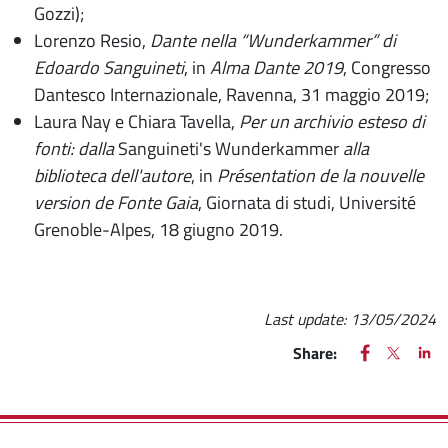
Gozzi);
Lorenzo Resio,
Dante nella “Wunderkammer” di
Edoardo Sanguineti
, in
Alma Dante 2019
, Congresso
Dantesco Internazionale, Ravenna, 31 maggio 2019;
Laura Nay e Chiara Tavella,
Per un archivio esteso di
fonti: dalla
Sanguineti's Wunderkammer
alla
biblioteca dell'autore
, in
Présentation de la nouvelle
version de Fonte Gaia
, Giornata di studi, Université
Grenoble-Alpes, 18 giugno 2019.
Last update:
13/05/2024
FACEBOOK
(apre una nu
X
(apre un
LIN
(ap
Share: